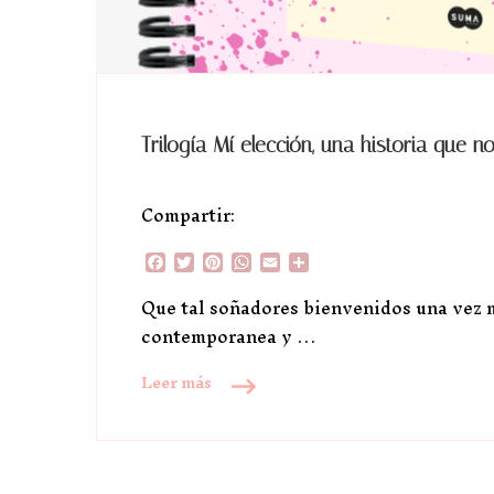
Trilogía Mí elección, una historia que n
Compartir:
Facebook
Twitter
Pinterest
WhatsApp
Email
Compartir
Que tal soñadores bienvenidos una vez ma
contemporanea y …
Leer más