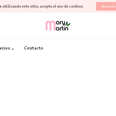
 utilizando este sitio, acepta el uso de cookies.
Más inf
Novela Romántica y Lifestyle
Sueños de Papel y ti
eries
Contacto