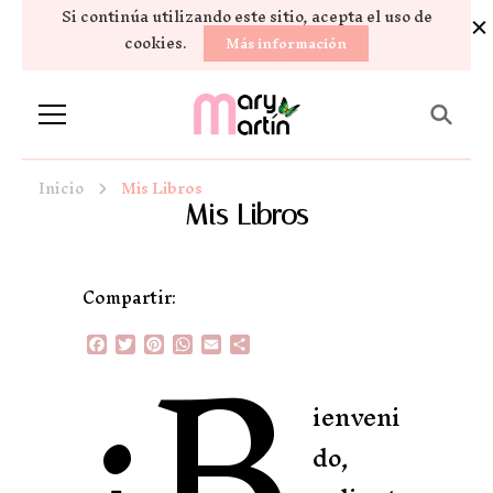
Si continúa utilizando este sitio, acepta el uso de
cookies.
Más información
Novela Romántica y Lifestyle
Sueños de Papel y tinta
Inicio
Mis Libros
Mis Libros
¡B
Compartir:
Facebook
Twitter
Pinterest
WhatsApp
Email
Compartir
ienveni
do,