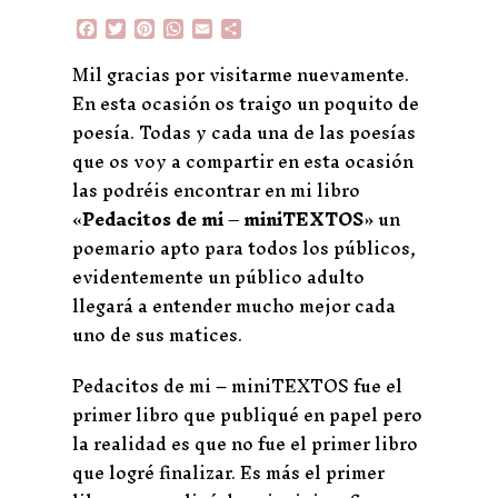
F
T
P
W
E
C
a
w
i
h
m
o
c
i
n
a
a
m
Mil gracias por visitarme nuevamente.
e
t
t
t
i
p
En esta ocasión os traigo un poquito de
b
t
e
s
l
a
o
e
r
A
r
poesía. Todas y cada una de las poesías
o
r
e
p
t
que os voy a compartir en esta ocasión
k
s
p
i
t
r
las podréis encontrar en mi libro
«
Pedacitos de mi – miniTEXTOS
» un
poemario apto para todos los públicos,
evidentemente un público adulto
llegará a entender mucho mejor cada
uno de sus matices.
Pedacitos de mi – miniTEXTOS fue el
primer libro que publiqué en papel pero
la realidad es que no fue el primer libro
que logré finalizar. Es más el primer