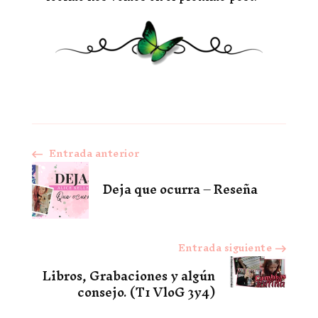
Entrada anterior
Navegación
Deja que ocurra – Reseña
de
entradas
Entrada siguiente
Libros, Grabaciones y algún
consejo. (T1 VloG 3y4)