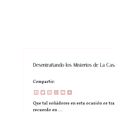
Desentrañando los Misterios de La Casa
Compartir:
Facebook
Twitter
Pinterest
WhatsApp
Email
Compartir
Que tal soñádores en esta ocasión os tra
recuerdo en …