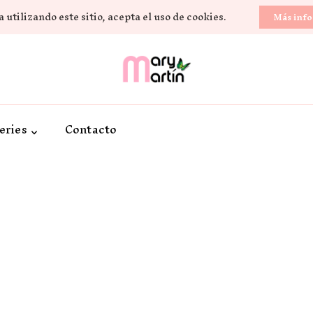
 utilizando este sitio, acepta el uso de cookies.
Más inf
Novela Romántica y Lifestyle
Sueños de Papel y ti
eries
Contacto