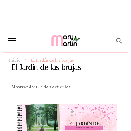
Novela Romántica y Lifestyle
Sueños de Papel y tinta
Inicio
El Jardín de las brujas
El Jardín de las brujas
Mostrando: 1 - 1 de 1 artículos