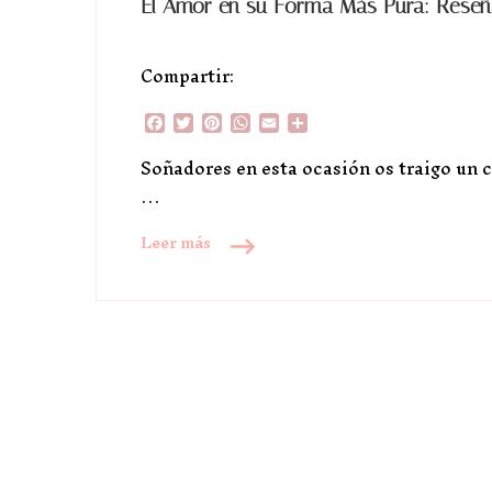
El Amor en su Forma Más Pura: Reseñ
Compartir:
Facebook
Twitter
Pinterest
WhatsApp
Email
Compartir
Soñadores en esta ocasión os traigo un c
…
Leer más