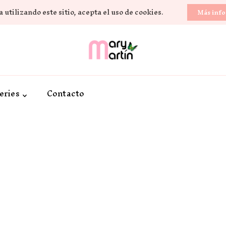
 utilizando este sitio, acepta el uso de cookies.
Más inf
Novela Romántica y Lifestyle
Sueños de Papel y ti
eries
Contacto