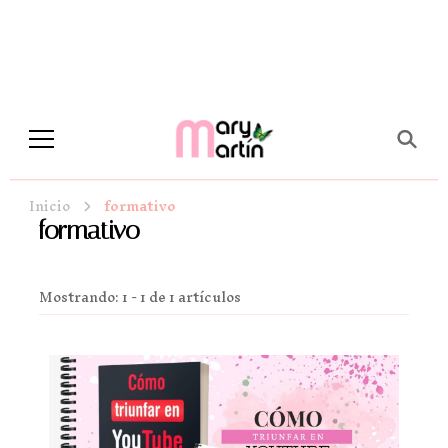
Novela Romántica y Lifestyle
Sueños de Papel y tinta
Inicio
formativo
formativo
Mostrando: 1 - 1 de 1 artículos