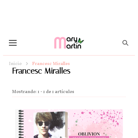
Novela Romántica y Lifestyle
Sueños de Papel y tinta
Inicio
Francesc Miralles
Francesc Miralles
Mostrando: 1 - 1 de 1 artículos