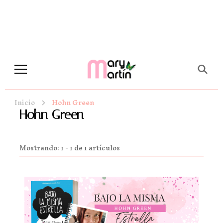
Novela Romántica y Lifestyle
Sueños de Papel y tinta
Inicio
Hohn Green
Hohn Green
Mostrando: 1 - 1 de 1 artículos