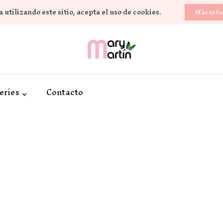
 utilizando este sitio, acepta el uso de cookies.
Más inf
Novela Romántica y Lifestyle
Sueños de Papel y ti
eries
Contacto