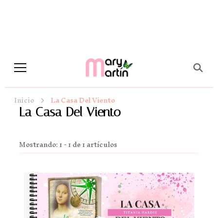
Novela Romántica y Lifestyle
Sueños de Papel y tinta
Inicio
La Casa Del Viento
La Casa Del Viento
Mostrando: 1 - 1 de 1 artículos