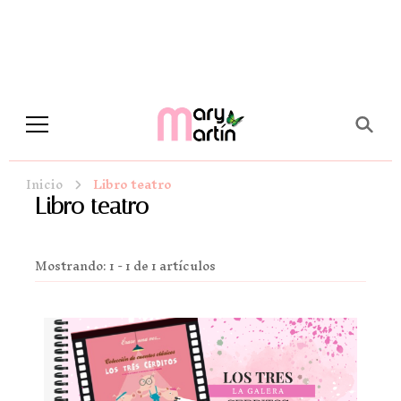
Novela Romántica y Lifestyle
Sueños de Papel y tinta
Inicio
Libro teatro
Libro teatro
Mostrando: 1 - 1 de 1 artículos