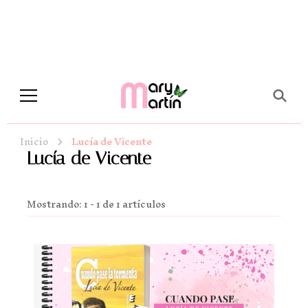
Novela Romántica y Lifestyle
Sueños de Papel y tinta
Inicio
Lucía de Vicente
Lucía de Vicente
Mostrando: 1 - 1 de 1 artículos