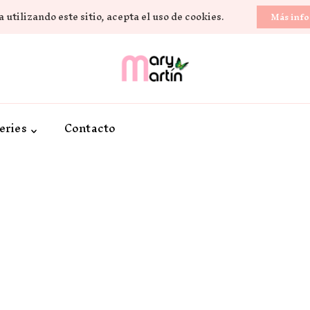
 utilizando este sitio, acepta el uso de cookies.
Más inf
Novela Romántica y Lifestyle
Sueños de Papel y ti
eries
Contacto