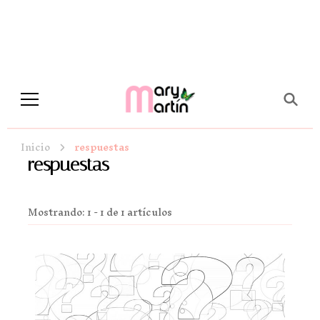
Novela Romántica y Lifestyle
Sueños de Papel y tinta
Inicio
respuestas
respuestas
Mostrando: 1 - 1 de 1 artículos