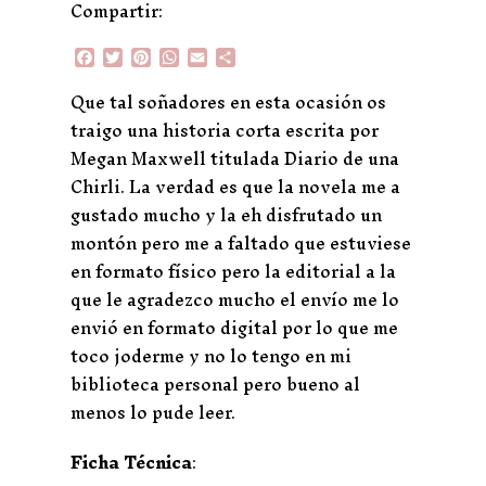
Compartir:
F
T
P
W
E
C
a
w
i
h
m
o
c
i
n
a
a
m
Que tal soñadores en esta ocasión os
e
t
t
t
i
p
traigo una historia corta escrita por
b
t
e
s
l
a
o
e
r
A
r
Megan Maxwell titulada Diario de una
o
r
e
p
t
Chirli. La verdad es que la novela me a
k
s
p
i
t
r
gustado mucho y la eh disfrutado un
montón pero me a faltado que estuviese
en formato físico pero la editorial a la
que le agradezco mucho el envío me lo
envió en formato digital por lo que me
toco joderme y no lo tengo en mi
biblioteca personal pero bueno al
menos lo pude leer.
Ficha Técnica
: