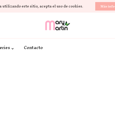
 utilizando este sitio, acepta el uso de cookies.
Más inf
Novela Romántica y Lifestyle
Sueños de Papel y ti
eries
Contacto