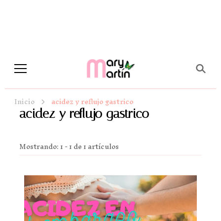
Novela Romántica y Lifestyle
Sueños de Papel y tinta
Inicio
acidez y reflujo gastrico
acidez y reflujo gastrico
Mostrando: 1 - 1 de 1 artículos