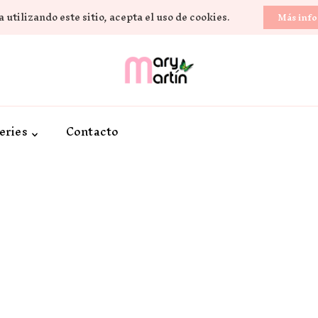
 utilizando este sitio, acepta el uso de cookies.
Más inf
Novela Romántica y Lifestyle
Sueños de Papel y ti
eries
Contacto