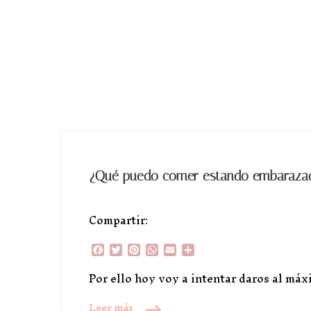
¿Qué puedo comer estando embaraza
Compartir:
Facebook
Twitter
Pinterest
WhatsApp
Email
Compartir
Por ello hoy voy a intentar daros al máx
Leer más