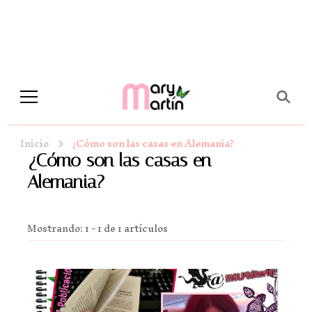
Novela Romántica y Lifestyle
Sueños de Papel y tinta
Inicio
¿Cómo son las casas en Alemania?
¿Cómo son las casas en
Alemania?
Mostrando: 1 - 1 de 1 artículos