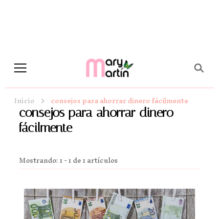
Novela Romántica y Lifestyle
Sueños de Papel y tinta
Inicio
consejos para ahorrar dinero fácilmente
consejos para ahorrar dinero
fácilmente
Mostrando: 1 - 1 de 1 artículos