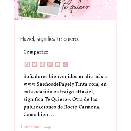
Huziel, significa te quiero.
Compartir:
Facebook
Twitter
Pinterest
WhatsApp
Email
Compartir
Soñadores bienvenidos un día más a
www.SueñosdePapelyTinta.com, en
esta ocasión os traigo «Huziel,
significa Te Quiero». Otra de las
publicaciones de Rocio Carmona.
Como bien …
Leer más