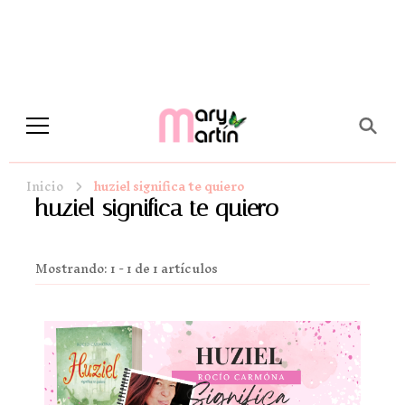
Novela Romántica y Lifestyle
Sueños de Papel y tinta
Inicio
huziel significa te quiero
huziel significa te quiero
Mostrando: 1 - 1 de 1 artículos