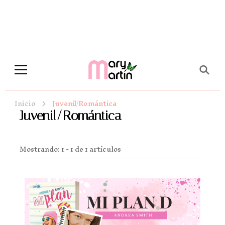
Novela Romántica y Lifestyle
Sueños de Papel y tinta
Inicio
Juvenil/Romántica
Juvenil/Romántica
Mostrando: 1 - 1 de 1 artículos