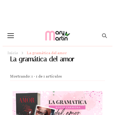
Novela Romántica y Lifestyle
Sueños de Papel y tinta
Inicio
La gramática del amor
La gramática del amor
Mostrando: 1 - 1 de 1 artículos