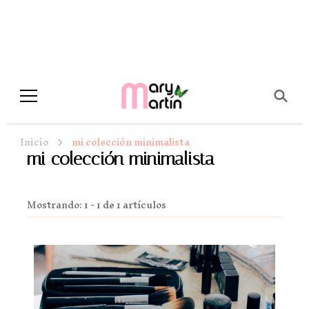
Novela Romántica y Lifestyle
Sueños de Papel y tinta
Inicio
mi colección minimalista
mi colección minimalista
Mostrando: 1 - 1 de 1 artículos