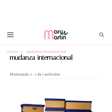
Novela Romántica y Lifestyle
Sueños de Papel y tinta
Inicio
mudanza internacional
mudanza internacional
Mostrando: 1 - 1 de 1 artículos