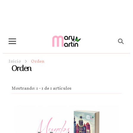
Novela Romántica y Lifestyle
Sueños de Papel y tinta
Inicio
Orden
Orden
Mostrando: 1 - 1 de 1 artículos