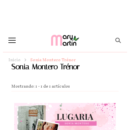
Novela Romántica y Lifestyle
Sueños de Papel y tinta
Inicio
Sonia Montero Trénor
Sonia Montero Trénor
Mostrando: 1 - 1 de 1 artículos