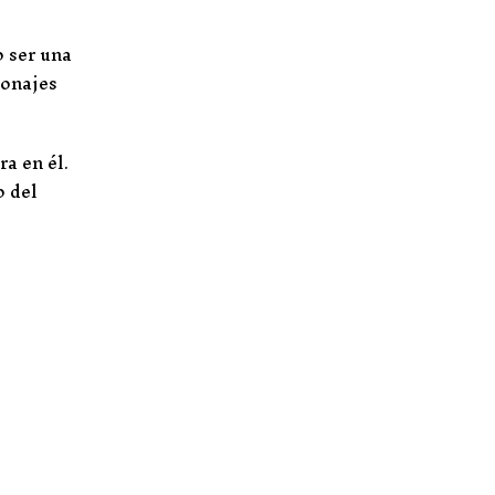
 ser una
sonajes
a en él.
o del