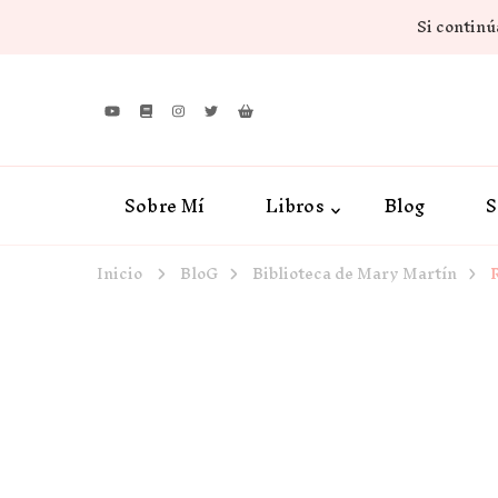
Si continúa
Sobre Mí
Libros
Blog
S
Inicio
BloG
Biblioteca de Mary Martín