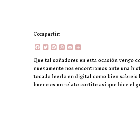
Compartir:
F
T
P
W
E
C
a
w
i
h
m
o
c
i
n
a
a
m
Que tal soñadores en esta ocasión vengo c
e
t
t
t
i
p
nuevamente nos encontramos ante una histó
b
t
e
s
l
a
o
e
r
A
r
tocado leerlo en digital como bien sabreis
o
r
e
p
t
bueno es un relato cortito así que hice el 
k
s
p
i
t
r