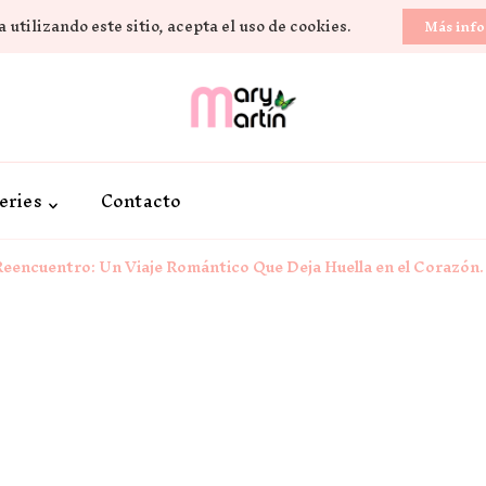
 utilizando este sitio, acepta el uso de cookies.
Más inf
Novela Romántica y Lifestyle
Sueños de Papel y ti
eries
Contacto
Reencuentro: Un Viaje Romántico Que Deja Huella en el Corazón.