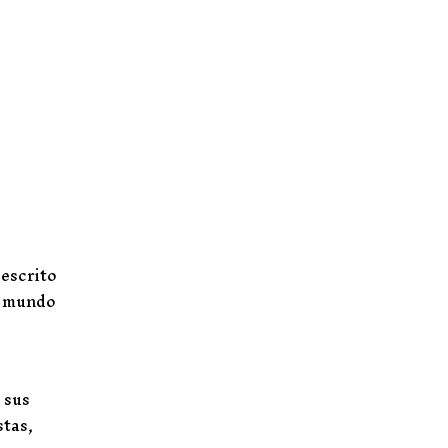
 escrito
l mundo
 sus
stas,