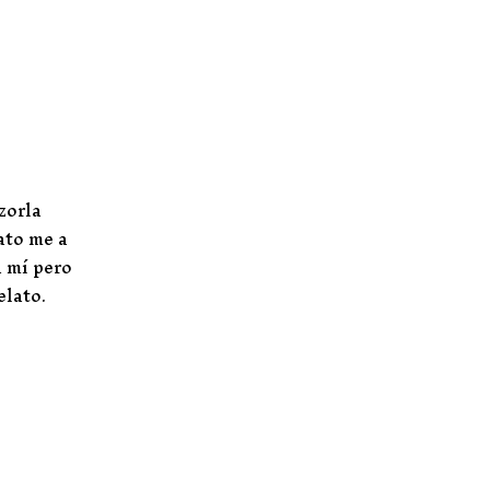
zorla
ato me a
a mí pero
elato.