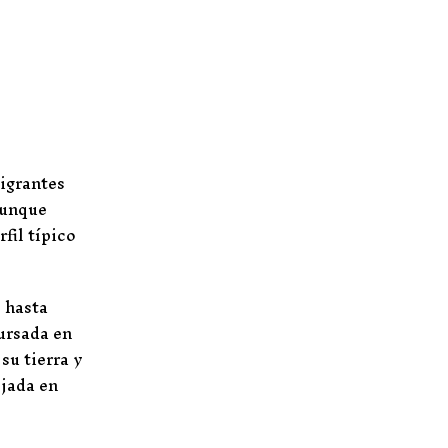
migrantes
aunque
fil típico
s hasta
ursada en
su tierra y
ejada en