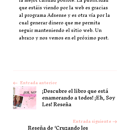
la mejor calidad posible. La publicidad
que estáis viendo por la web es gracias
al programa Adsense y es otra vía por la
cual generar dinero que me permita
seguir manteniendo el sitio web. Un
abrazo y nos vemos en el próximo post.
Entrada anterior
Navegación
¡Descubre el libro que está
enamorando a todos! ¡Eh, Soy
de
Les! Reseña
entradas
Entrada siguiente
Reseña de ‘Cruzando los