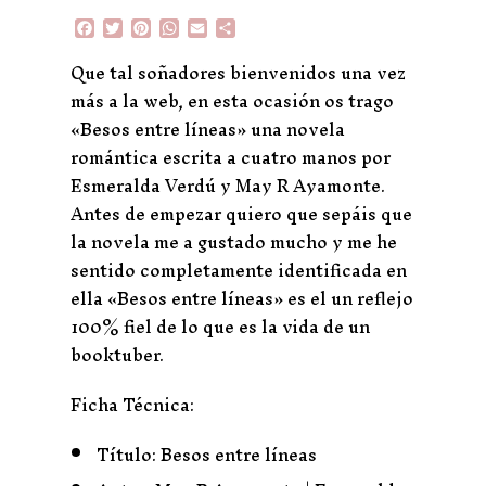
F
T
P
W
E
C
a
w
i
h
m
o
c
i
n
a
a
m
Que tal soñadores bienvenidos una vez
e
t
t
t
i
p
más a la web, en esta ocasión os trago
b
t
e
s
l
a
o
e
r
A
r
«Besos entre líneas» una novela
o
r
e
p
t
romántica escrita a cuatro manos por
k
s
p
i
t
r
Esmeralda Verdú y May R Ayamonte.
Antes de empezar quiero que sepáis que
la novela me a gustado mucho y me he
sentido completamente identificada en
ella «Besos entre líneas» es el un reflejo
100% fiel de lo que es la vida de un
booktuber.
Ficha Técnica:
Título: Besos entre líneas