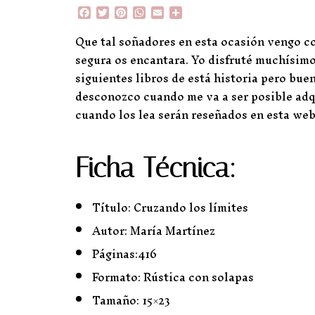
F
T
P
W
E
C
a
w
i
h
m
o
c
i
n
a
a
m
Que tal soñadores en esta ocasión vengo c
e
t
t
t
i
p
segura os encantara. Yo disfruté muchísimo
b
t
e
s
l
a
o
e
r
A
r
siguientes libros de está historia pero bu
o
r
e
p
t
desconozco cuando me va a ser posible adqui
k
s
p
i
t
r
cuando los lea serán reseñados en esta web
Ficha Técnica:
Título: Cruzando los límites
Autor: María Martínez
Páginas:416
Formato: Rústica con solapas
Tamaño: 15×23