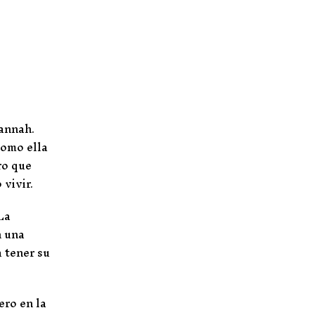
annah.
como ella
ro que
 vivir.
La
n una
 tener su
ero en la