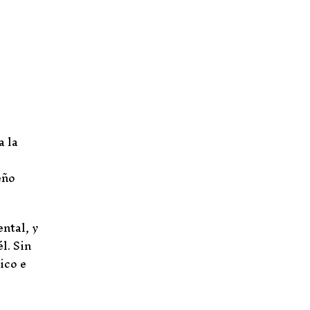
a la
eño
ntal, y
l. Sin
ico e