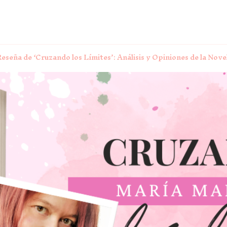
Reseña de ‘Cruzando los Límites’: Análisis y Opiniones de la No