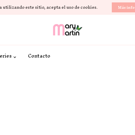
 utilizando este sitio, acepta el uso de cookies.
Más inf
Novela Romántica y Lifestyle
Sueños de Papel y ti
eries
Contacto