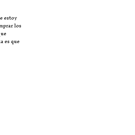
e estoy
mprar los
que
za es que