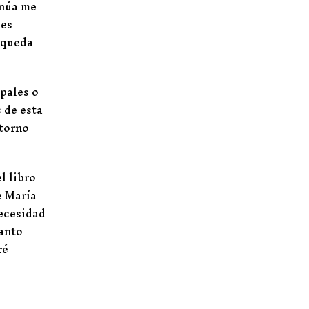
inúa me
nes
 queda
ipales o
 de esta
ntorno
l libro
e María
necesidad
tanto
ré