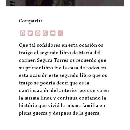
Compartir:
F
T
P
W
E
C
a
w
i
h
m
o
c
i
n
a
a
m
Que tal soñádores en esta ocasión os
e
t
t
t
i
p
traigo el segundo libro de María del
b
t
e
s
l
a
o
e
r
A
r
carmen Segura Torres os recuerdo que
o
r
e
p
t
su primer libro fue la casa de todos en
k
s
p
i
t
r
esta ocasión este segundo libro que os
traigo se podría decir que es la
continuación del anterior porque va en
la misma linea y continua contando la
história que vivió la misma familia en
plena guerra y despues de la guerra.