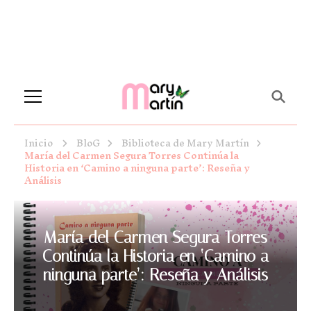
Novela Romántica y Lifestyle
Sueños de Papel y tinta
Inicio
BloG
Biblioteca de Mary Martín
María del Carmen Segura Torres Continúa la
Historia en ‘Camino a ninguna parte’: Reseña y
Análisis
María del Carmen Segura Torres
Continúa la Historia en ‘Camino a
ninguna parte’: Reseña y Análisis