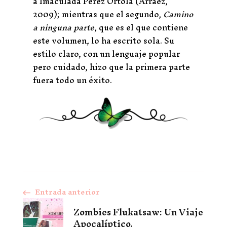
a Imaculada Pérez Ortolá (Arráez,
2009); mientras que el segundo,
Camino
a ninguna parte
, que es el que contiene
este volumen, lo ha escrito sola. Su
estilo claro, con un lenguaje popular
pero cuidado, hizo que la primera parte
fuera todo un éxito.
Entrada anterior
Navegación
Zombies Flukatsaw: Un Viaje
de
Apocalíptico.