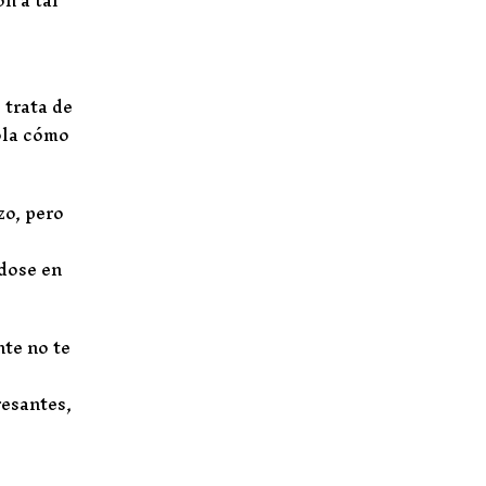
 trata de
ola cómo
zo, pero
ndose en
nte no te
resantes,