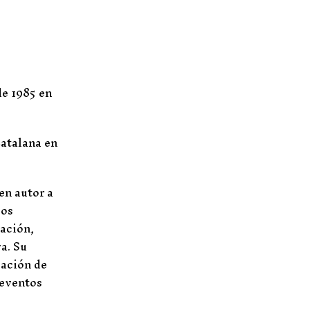
de 1985 en
Catalana en
en autor a
pos
cación,
va. Su
cación de
 eventos