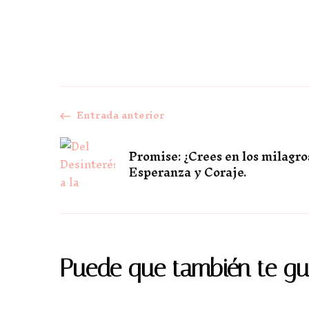
Entrada anterior
Navegación
de
Promise: ¿Crees en los milagro
Esperanza y Coraje.
entradas
Puede que también te gu