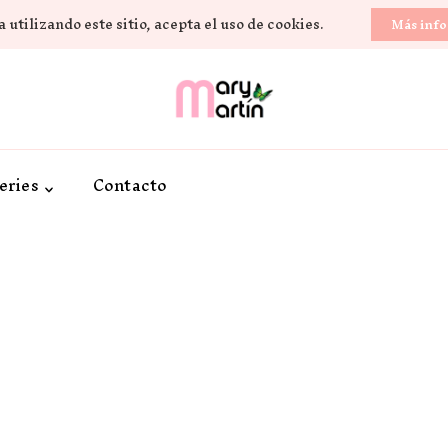
 utilizando este sitio, acepta el uso de cookies.
Más inf
Novela Romántica y Lifestyle
Sueños de Papel y ti
eries
Contacto