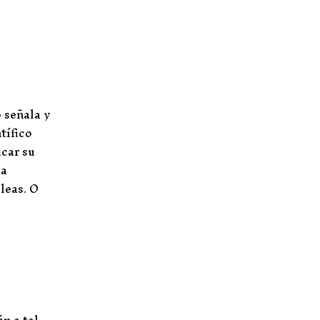
b
 señala y
tífico
icar su
la
leas. O
n a tal