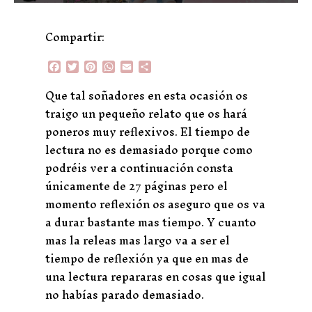
Compartir:
F
T
P
W
E
C
a
w
i
h
m
o
c
i
n
a
a
m
Que tal soñadores en esta ocasión os
e
t
t
t
i
p
traigo un pequeño relato que os hará
b
t
e
s
l
a
o
e
r
A
r
poneros muy reflexivos. El tiempo de
o
r
e
p
t
lectura no es demasiado porque como
k
s
p
i
t
r
podréis ver a continuación consta
únicamente de 27 páginas pero el
momento reflexión os aseguro que os va
a durar bastante mas tiempo. Y cuanto
mas la releas mas largo va a ser el
tiempo de reflexión ya que en mas de
una lectura repararas en cosas que igual
no habías parado demasiado.