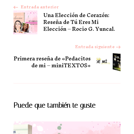
Entrada anterior
Navegación
Una Elección de Corazón:
Reseña de Tú Eres Mi
de
Elección – Rocio G. Yuncal.
entradas
Entrada siguiente
Primera reseña de «Pedacitos
de mi – miniTEXTOS»
Puede que también te guste