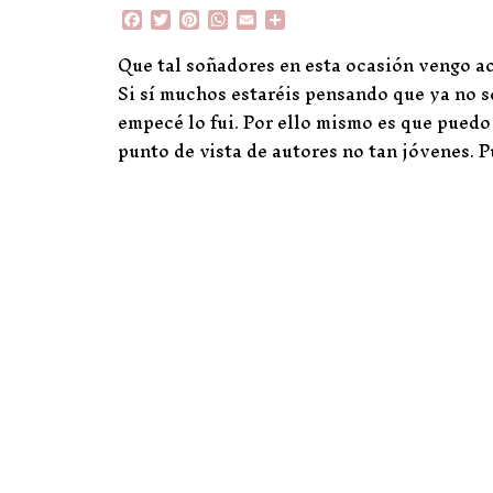
F
T
P
W
E
C
a
w
i
h
m
o
c
i
n
a
a
m
Que tal soñadores en esta ocasión vengo a
e
t
t
t
i
p
Si sí muchos estaréis pensando que ya no s
b
t
e
s
l
a
o
e
r
A
r
empecé lo fui. Por ello mismo es que puedo
o
r
e
p
t
punto de vista de autores no tan jóvenes. 
k
s
p
i
t
r