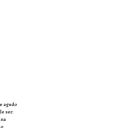
le agudo
le ser:
ina
do