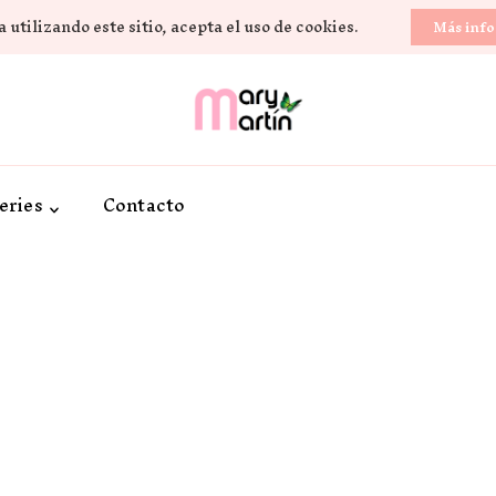
 utilizando este sitio, acepta el uso de cookies.
Más inf
Novela Romántica y Lifestyle
Sueños de Papel y ti
eries
Contacto