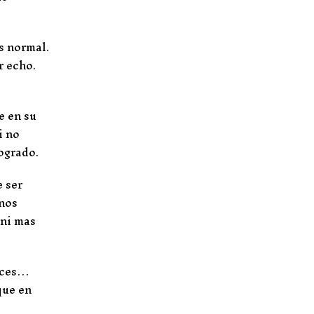
s normal.
r echo.
e en su
i no
ogrado.
e ser
 nos
 ni mas
noces…
que en