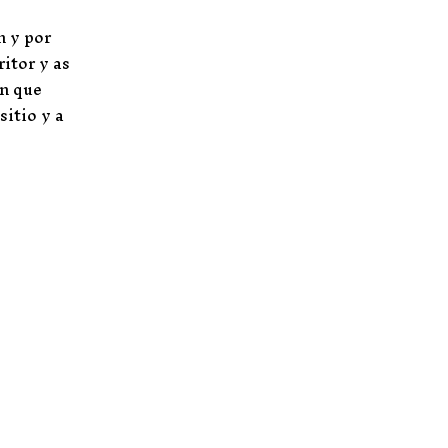
n y por
itor y as
en que
sitio y a