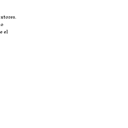
autores.
do
e el