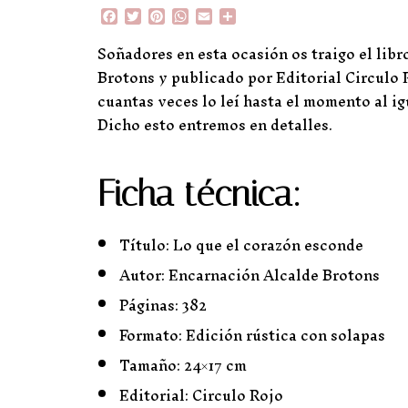
F
T
P
W
E
C
a
w
i
h
m
o
c
i
n
a
a
m
Soñadores en esta ocasión os traigo el libr
e
t
t
t
i
p
Brotons y publicado por Editorial Circulo
b
t
e
s
l
a
o
e
r
A
r
cuantas veces lo leí hasta el momento al ig
o
r
e
p
t
Dicho esto entremos en detalles.
k
s
p
i
t
r
Ficha técnica:
Título: Lo que el corazón esconde
Autor: Encarnación Alcalde Brotons
Páginas: 382
Formato: Edición rústica con solapas
Tamaño: 24×17 cm
Editorial: Circulo Rojo