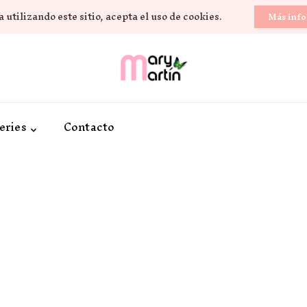
 utilizando este sitio, acepta el uso de cookies.
Más inf
Novela Romántica y Lifestyle
Sueños de Papel y ti
eries
Contacto