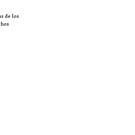
as de los
chos