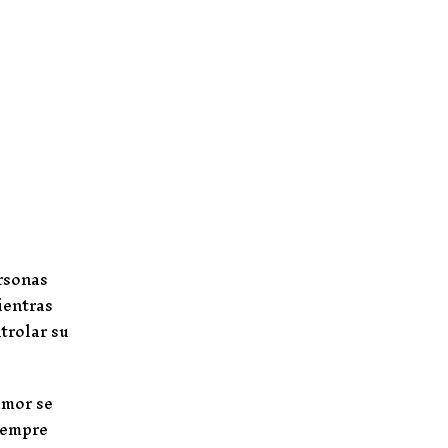
ersonas
ientras
trolar su
amor se
iempre