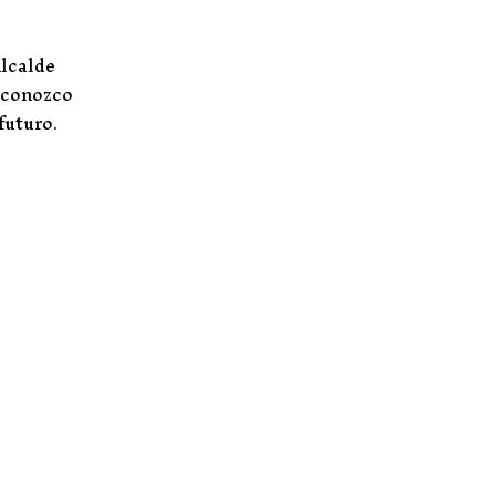
Alcalde
esconozco
futuro.