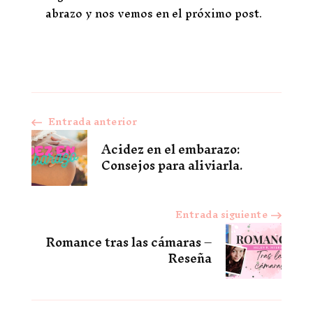
abrazo y nos vemos en el próximo post.
Entrada anterior
Navegación
Acidez en el embarazo:
de
Consejos para aliviarla.
entradas
Entrada siguiente
Romance tras las cámaras –
Reseña