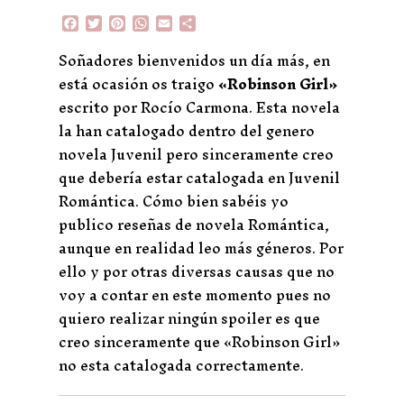
F
T
P
W
E
C
a
w
i
h
m
o
c
i
n
a
a
m
Soñadores bienvenidos un día más, en
e
t
t
t
i
p
está ocasión os traigo
«Robinson Girl»
b
t
e
s
l
a
o
e
r
A
r
escrito por Rocío Carmona. Esta novela
o
r
e
p
t
la han catalogado dentro del genero
k
s
p
i
t
r
novela Juvenil pero sinceramente creo
que debería estar catalogada en Juvenil
Romántica. Cómo bien sabéis yo
publico reseñas de novela Romántica,
aunque en realidad leo más géneros. Por
ello y por otras diversas causas que no
voy a contar en este momento pues no
quiero realizar ningún spoiler es que
creo sinceramente que «Robinson Girl»
no esta catalogada correctamente.