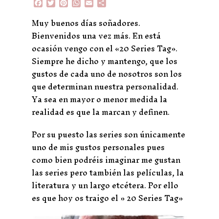
F
T
P
W
E
C
a
w
i
h
m
o
c
i
n
a
a
m
Muy buenos días soñadores.
e
t
t
t
i
p
Bienvenidos una vez más. En está
b
t
e
s
l
a
o
e
r
A
r
ocasión vengo con el «20 Series Tag».
o
r
e
p
t
Siempre he dicho y mantengo, que los
k
s
p
i
t
r
gustos de cada uno de nosotros son los
que determinan nuestra personalidad.
Ya sea en mayor o menor medida la
realidad es que la marcan y definen.
Por su puesto las series son únicamente
uno de mis gustos personales pues
como bien podréis imaginar me gustan
las series pero también las películas, la
literatura y un largo etcétera. Por ello
es que hoy os traigo el » 20 Series Tag»