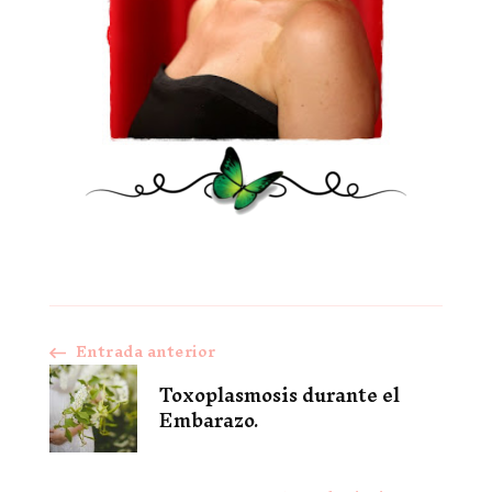
Entrada anterior
Navegación
Toxoplasmosis durante el
de
Embarazo.
entradas