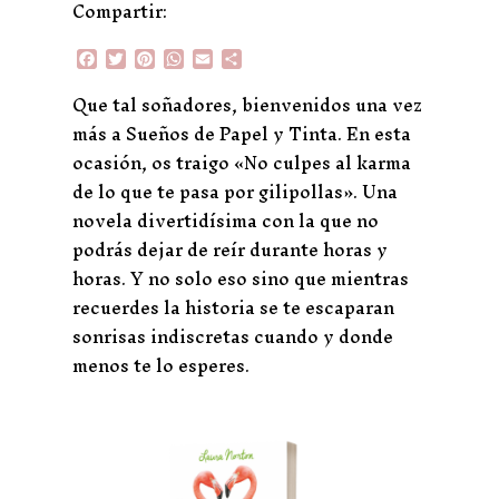
Compartir:
F
T
P
W
E
C
a
w
i
h
m
o
c
i
n
a
a
m
Que tal soñadores, bienvenidos una vez
e
t
t
t
i
p
más a Sueños de Papel y Tinta. En esta
b
t
e
s
l
a
o
e
r
A
r
ocasión, os traigo «No culpes al karma
o
r
e
p
t
de lo que te pasa por gilipollas». Una
k
s
p
i
t
r
novela divertidísima con la que no
podrás dejar de reír durante horas y
horas. Y no solo eso sino que mientras
recuerdes la historia se te escaparan
sonrisas indiscretas cuando y donde
menos te lo esperes.