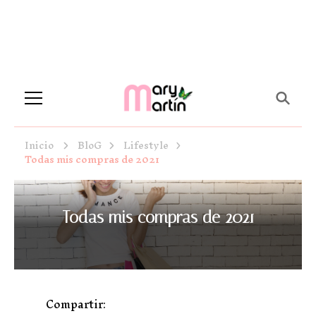
Novela Romántica y Lifestyle
Sueños de Papel y tinta
Inicio
BloG
Lifestyle
Todas mis compras de 2021
Todas mis compras de 2021
Compartir: