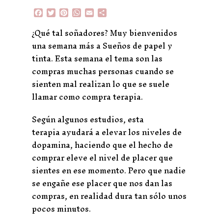
F
T
P
W
E
C
a
w
i
h
m
o
c
i
n
a
a
m
¿Qué tal soñadores? Muy bienvenidos
e
t
t
t
i
p
una semana más a Sueños de papel y
b
t
e
s
l
a
o
e
r
A
r
tinta. Esta semana el tema son las
o
r
e
p
t
compras muchas personas cuando se
k
s
p
i
t
r
sienten mal realizan lo que se suele
llamar como compra terapia.
Según algunos estudios, esta
terapia ayudará a elevar los niveles de
dopamina, haciendo que el hecho de
comprar eleve el nivel de placer que
sientes en ese momento. Pero que nadie
se engañe ese placer que nos dan las
compras, en realidad dura tan sólo unos
pocos minutos.