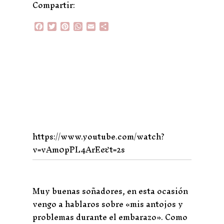
Compartir:
F
T
P
W
E
C
a
w
i
h
m
o
c
i
n
a
a
m
e
t
t
t
i
p
b
t
e
s
l
a
o
e
r
A
r
o
r
e
p
t
k
s
p
i
t
r
https://www.youtube.com/watch?
v=vAm0pPL4ArE&t=2s
Muy buenas soñadores, en esta ocasión
vengo a hablaros sobre «mis antojos y
problemas durante el embarazo». Como