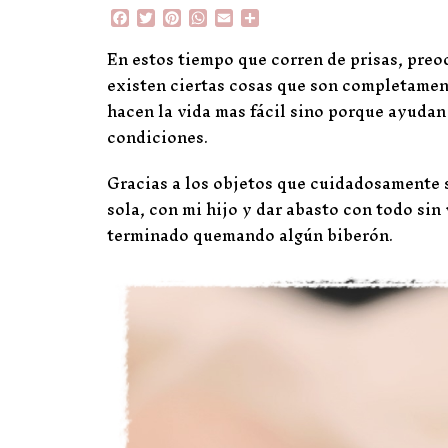
F
T
P
W
E
C
a
w
i
h
m
o
c
i
n
a
a
m
En estos tiempo que corren de prisas, pre
e
t
t
t
i
p
existen ciertas cosas que son completamen
b
t
e
s
l
a
o
e
r
A
r
hacen la vida mas fácil sino porque ayudan
o
r
e
p
t
condiciones.
k
s
p
i
t
r
Gracias a los objetos que cuidadosamente 
sola, con mi hijo y dar abasto con todo sin
terminado quemando algún biberón.