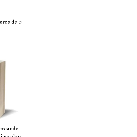
eros de 0
 creando
mi me dan