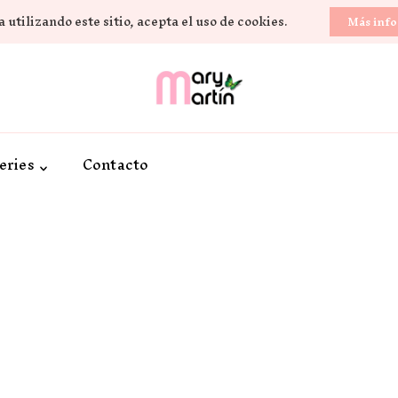
 utilizando este sitio, acepta el uso de cookies.
Más inf
Novela Romántica y Lifestyle
Sueños de Papel y ti
eries
Contacto