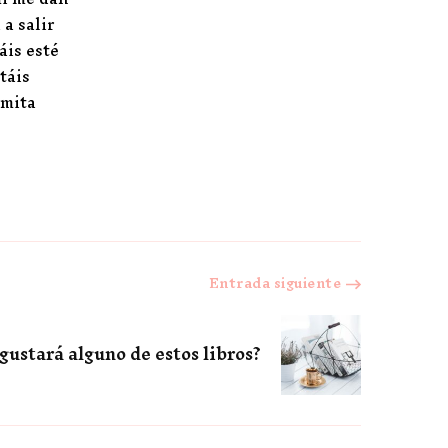
a salir
áis esté
táis
rmita
Entrada siguiente
gustará alguno de estos libros?