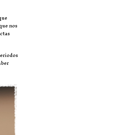
que
que nos
ectas
periodos
aber