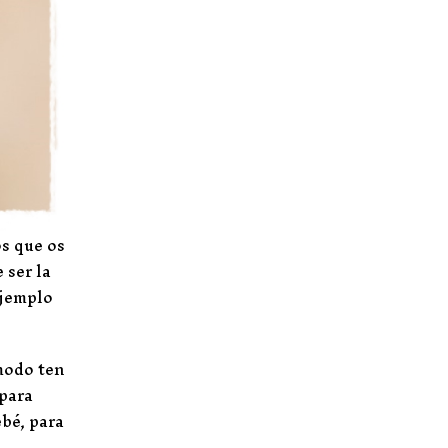
s que os
 ser la
ejemplo
 modo ten
 para
ebé, para