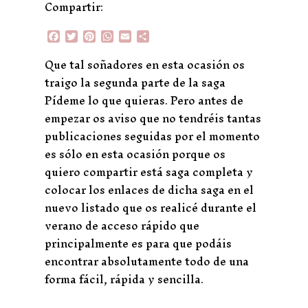
Compartir:
F
T
P
W
E
C
a
w
i
h
m
o
c
i
n
a
a
m
Que tal soñadores en esta ocasión os
e
t
t
t
i
p
traigo la segunda parte de la saga
b
t
e
s
l
a
o
e
r
A
r
Pídeme lo que quieras. Pero antes de
o
r
e
p
t
empezar os aviso que no tendréis tantas
k
s
p
i
t
r
publicaciones seguidas por el momento
es sólo en esta ocasión porque os
quiero compartir está saga completa y
colocar los enlaces de dicha saga en el
nuevo listado que os realicé durante el
verano de acceso rápido que
principalmente es para que podáis
encontrar absolutamente todo de una
forma fácil, rápida y sencilla.