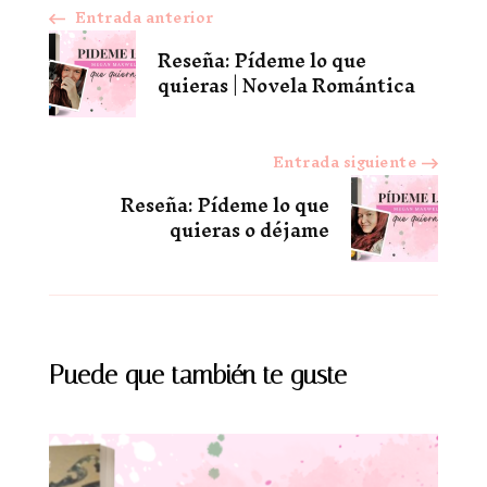
Entrada anterior
Navegación
Reseña: Pídeme lo que
de
quieras | Novela Romántica
entradas
Entrada siguiente
Reseña: Pídeme lo que
quieras o déjame
Puede que también te guste